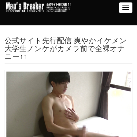
Toggl
navig
公式サイト先行配信 爽やかイケメン
大学生ノンケがカメラ前で全裸オナ
ニー↑↑