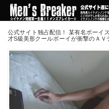
公式サイト独占配信！ 某有名ボーイズ
才S級美形クールボーイが衝撃のＡＶ