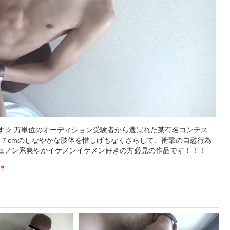
す☆ 万単位のオーディション受験者から選ばれた某有名コンテス
７cmのしなやかな肢体を惜しげもなくさらして、衝撃の自慰行為
○ュノン系爽やかイケメンイケメン好きの方必見の作品です！！！
。