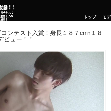
トップ
モデ
コンテスト入賞！身長１８７cm↑１８
デビュー！！