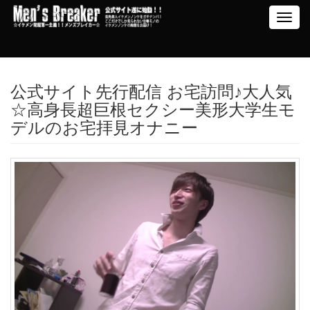
Toggl
navig
公式サイト先行配信 お宅訪問♪大人気
☆高身長超巨根セクシー美形大学生モ
デルのお宅拝見オナニー