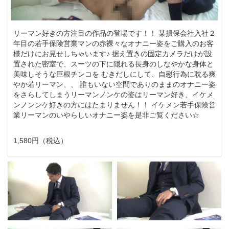
リーマン好きの方注目の作品の登場です！！ 某損保会社入社２
年目の若手保険営業マンの赤裸々なオナニー姿をご購入のお客
様だけにお見せしちゃいます♪ 据え置きの固定カメラだけが設
置された密室で、スーツの下に隠れる長身のしなやかな身体と
美味しそうな巨根チンコを むきだしにして、自慰行為に耽る爽
やか若リーマン、、 誰もいない空間でありのままのオナニー姿
をさらしてしまうリーマンノンケの姿はリーマン好き、イケメ
ンノンンケ好きの方にはたまりません！！ イケメン若手保険営
業リーマンのいやらしいオナニー姿を是非ご覧ください☆
1,580円（税込）