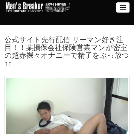
Toggl
navig
公式サイト先行配信 リーマン好き注
目！！某損保会社保険営業マンが密室
の超赤裸々オナニーで精子をぶっ放つ
↑↑