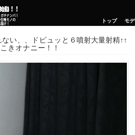
トップ
モデ
れない、、ドピュッと６噴射大量射精↑↑
っこきオナニー！！