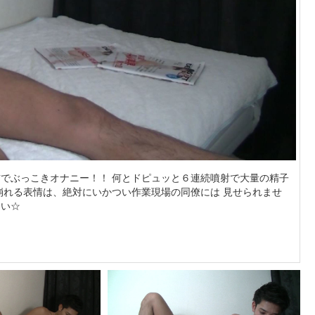
でぶっこきオナニー！！ 何とドピュッと６連続噴射で大量の精子
崩れる表情は、絶対にいかつい作業現場の同僚には 見せられませ
さい☆