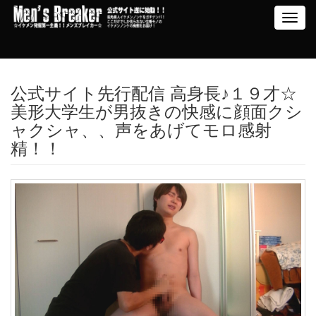
Toggl
navig
公式サイト先行配信 高身長♪１９才☆
美形大学生が男抜きの快感に顔面クシ
ャクシャ、、声をあげてモロ感射
精！！