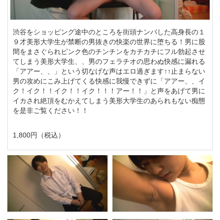
渋谷をショッピング途中のところを街頭ナンパした高身長の１
９才美形大学生が禁断の男抜きの快楽の世界に堕ちる！男に股
間をまさぐられピンク色のチンチンをカチカチにフル勃起させ
てしまう美形大学生、、男のフェラチオの思わぬ快感に漏れる
「アアー、、」という切なげな声はエロ過ぎます↑↑止まらない
男の攻めにこみ上げてくる快感に我慢できずに「アアー、、イ
ク！イク！！イク！！イク！！！アー！！」と声をあげて男に
イカされ絶頂をむかえてしまう美形大学生のあられもない痴態
を是非ご覧ください！！
1,800円（税込）