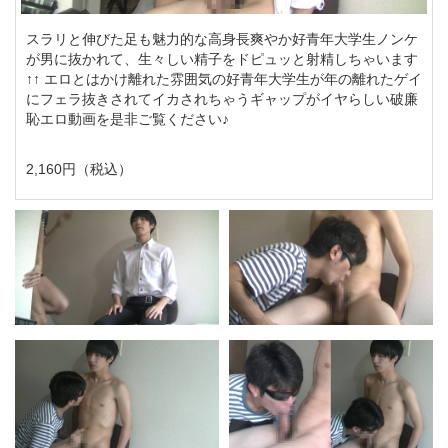
スラリと伸びた足も魅力的な高身長爽やか好青年大学生ノンケ
が男に抜かれて、生々しい精子をドピュッと射精しちゃいます
↑↑ エロとはかけ離れた雰囲気の好青年大学生が年の離れたゲイ
にフェラ抜きされてイカされちゃうギャップがイヤらしい破廉
恥エロ動画を是非ご覧ください♪
2,160円（税込）