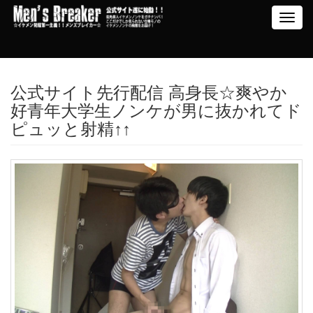
Toggl
navig
公式サイト先行配信 高身長☆爽やか
好青年大学生ノンケが男に抜かれてド
ピュッと射精↑↑