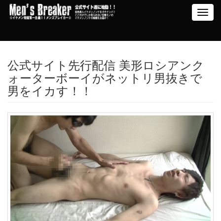
Toggl
navig
公式サイト先行配信 美形ロシアンク
ォーターボーイがネットリ男抜きで
男をイカす！！