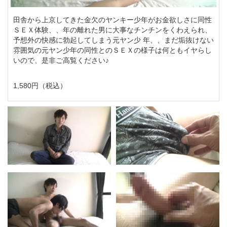
田舎から上京してきた金欠のヤンキー少年がお金欲しさに同性
ＳＥＸ体験、、年の離れた男に大事なチンチンをくわえられ、
予想外の快感に勃起してしまう元ヤン少 年、、まだ垢抜けない
雰囲気の元ヤン少年の同性とのＳＥＸの様子は何ともイヤらし
いので、是非ご高覧ください♪
1,580円（税込）