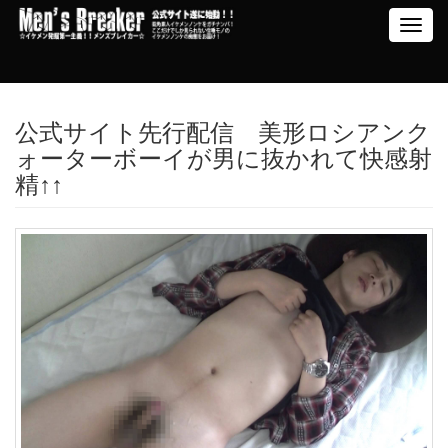
Toggl
navig
公式サイト先行配信 美形ロシアンク
ォーターボーイが男に抜かれて快感射
精↑↑