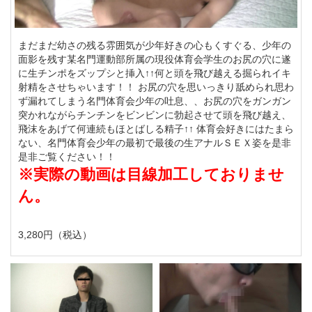
まだまだ幼さの残る雰囲気が少年好きの心もくすぐる、少年の
面影を残す某名門運動部所属の現役体育会学生のお尻の穴に遂
に生チンポをズップシと挿入↑↑何と頭を飛び越える掘られイキ
射精をさせちゃいます！！ お尻の穴を思いっきり舐められ思わ
ず漏れてしまう名門体育会少年の吐息、、お尻の穴をガンガン
突かれながらチンチンをビンビンに勃起させて頭を飛び越え、
飛沫をあげて何連続もほとばしる精子↑↑ 体育会好きにはたまら
ない、名門体育会少年の最初で最後の生アナルＳＥＸ姿を是非
是非ご覧ください！！
※実際の動画は目線加工しておりませ
ん。
3,280円（税込）