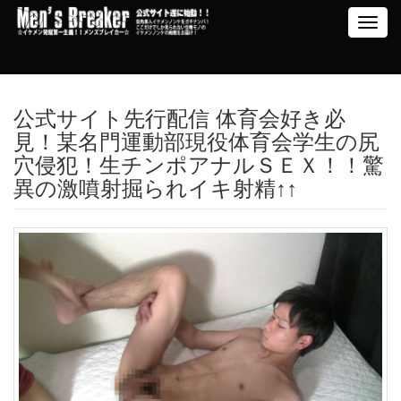
Toggl
navig
公式サイト先行配信 体育会好き必
見！某名門運動部現役体育会学生の尻
穴侵犯！生チンポアナルＳＥＸ！！驚
異の激噴射掘られイキ射精↑↑