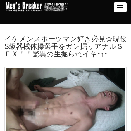
Toggl
navig
イケメンスポーツマン好き必見☆現役
S級器械体操選手をガン掘りアナルＳ
ＥＸ！！驚異の生掘られイキ↑↑↑