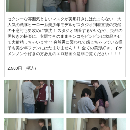
セクシーな雰囲気と甘いマスクが美形好きにはたまらない、大
人気の戦隊ヒーロー系美少年モデルがスタジオ到着直後の突然
の不意討ち男攻めに撃沈！ スタジオ到着するやいなや、突然の
男抜きの快楽に、玄関でそのままチンコをビンビンに勃起させ
て大射精しちゃいます↑↑ 突然男に襲われて感じちゃっている様
子も美少年ファンにはたまりません！！ 全ての美形好き、イケ
メンノンケ好きの方必見のエロ動画☆是非ご覧ください！！！
2,580円（税込）