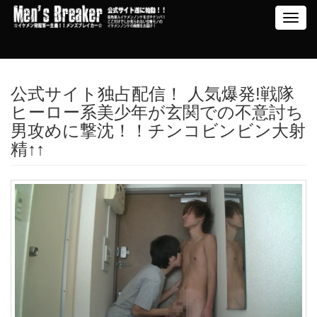
Toggl
navig
公式サイト独占配信！ 人気爆発!戦隊
ヒーロー系美少年が玄関での不意討ち
男攻めに撃沈！！チンコビンビン大射
精↑↑