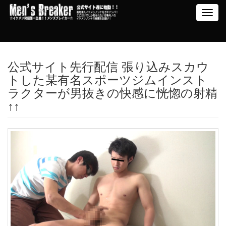
Toggl
navig
公式サイト先行配信 張り込みスカウ
トした某有名スポーツジムインスト
ラクターが男抜きの快感に恍惚の射精
↑↑