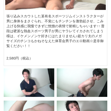
張り込みスカウトした某有名スポーツジムインストラクターが
男に身体をまさぐられ、不覚にもチンチンを激勃起させ、こみ
上げる快感に我慢できずに恍惚の表情で射精しちゃいます↑↑ 普
段は硬派な熱血スポーツ男子が男にヤラレてイカされてしまう
様は、イケメンノンケ好きにはたまりません♪超カリ太のメガ
サイズのチンコもかねそなえた体育会男子のエロ動画☆是非御
覧ください！！
2,580円（税込）