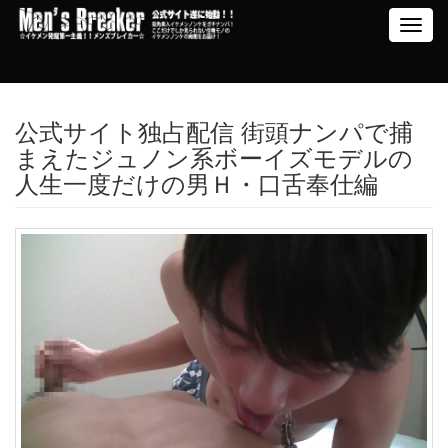
Toggl
navig
公式サイト独占配信 街頭ナンパで捕
まえたジュノン系ボーイズモデルの
人生一度だけの男Ｈ・口舌奉仕編