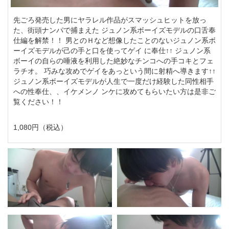
先ごろ発売した男にヤラレル作品がスマッシュヒットを放っ
た、街頭ナンパで捕まえた ジュノン系ボーイズモデルの口舌奉
仕編を解禁！！ 男とのＨなど想像したことのないジュノン系ボ
ーイズモデルが己の手と口を使ってゲイ に奉仕↑↑ ジュノン系
ボーイの自らの唾液を利用した絶妙なチンコへの手コキとフェ
ラチオ。 巧みな攻めでゲイをあっという間に射精へ導きます↑↑
ジュノン系ボーイズモデルが人生で一度だけ経験した同性相手
への性奉仕、、イケメンノ ンケに攻めてもらいたい方は是非ご
覧ください！！
1,080円（税込）